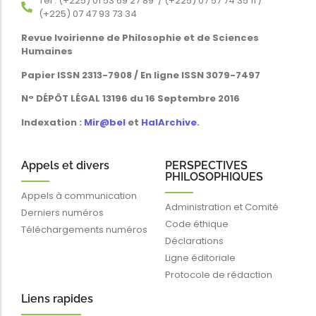
Tél : (+225) 01 53 69 27 89 / (+225) 07 57 74 35 11 /
(+225) 07 47 93 73 34
Revue Ivoirienne de Philosophie et de Sciences
Humaines
Papier ISSN 2313-7908 / En ligne ISSN 3079-7497
N° DÉPÔT LÉGAL 13196 du 16 Septembre 2016
Indexation :
Mir@bel
et
HalArchive
.
Appels et divers
PERSPECTIVES
PHILOSOPHIQUES
Appels à communication
Administration et Comité
Derniers numéros
Code éthique
Téléchargements numéros
Déclarations
Ligne éditoriale
Protocole de rédaction
Liens rapides