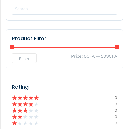
POPULAR THIS WEEK
No Posts Found!
Product Filter
EDITOR'S PICK
Price:
0CFA
—
999CFA
Filter
No Posts Found!
Rating
★
★
★
★
★
0
★
★
★
★
★
0
★
★
★
★
★
0
★
★
★
★
★
0
★
★
★
★
★
0