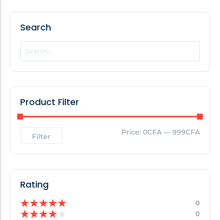
Search
POPULAR THIS WEEK
No Posts Found!
EDITOR'S PICK
Product Filter
No Posts Found!
Price:
0CFA
—
999CFA
Filter
Rating
★
★
★
★
★
0
★
★
★
★
★
0