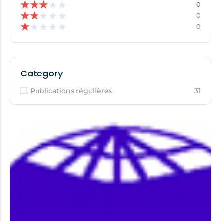
★
★
★
★
★
0
★
★
★
★
★
0
★
★
★
★
★
0
Category
Publications régulières
31