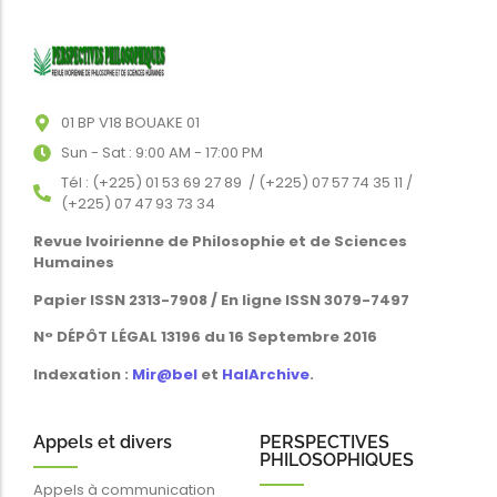
01 BP V18 BOUAKE 01
Sun - Sat : 9:00 AM - 17:00 PM
Tél : (+225) 01 53 69 27 89 / (+225) 07 57 74 35 11 /
(+225) 07 47 93 73 34
Revue Ivoirienne de Philosophie et de Sciences
Humaines
Papier ISSN 2313-7908 / En ligne ISSN 3079-7497
N° DÉPÔT LÉGAL 13196 du 16 Septembre 2016
Indexation :
Mir@bel
et
HalArchive
.
Appels et divers
PERSPECTIVES
PHILOSOPHIQUES
Appels à communication