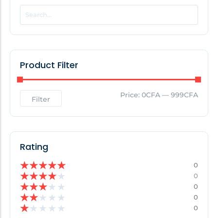
POPULAR THIS WEEK
No Posts Found!
Product Filter
EDITOR'S PICK
Price:
0CFA
—
999CFA
Filter
No Posts Found!
Rating
★
★
★
★
★
0
★
★
★
★
★
0
★
★
★
★
★
0
★
★
★
★
★
0
★
★
★
★
★
0