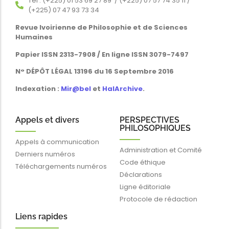
Tél : (+225) 01 53 69 27 89 / (+225) 07 57 74 35 11 /
(+225) 07 47 93 73 34
Revue Ivoirienne de Philosophie et de Sciences
Humaines
Papier ISSN 2313-7908 / En ligne ISSN 3079-7497
N° DÉPÔT LÉGAL 13196 du 16 Septembre 2016
Indexation :
Mir@bel
et
HalArchive
.
Appels et divers
PERSPECTIVES
PHILOSOPHIQUES
Appels à communication
Administration et Comité
Derniers numéros
Code éthique
Téléchargements numéros
Déclarations
Ligne éditoriale
Protocole de rédaction
Liens rapides