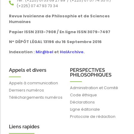
Tél : (+225) 01 53 69 27 89 / (+225) 07 57 74 35 11 /
(+225) 07 47 93 73 34
Revue Ivoirienne de Philosophie et de Sciences
Humaines
Papier ISSN 2313-7908 / En ligne ISSN 3079-7497
N° DÉPÔT LÉGAL 13196 du 16 Septembre 2016
Indexation :
Mir@bel
et
HalArchive
.
Appels et divers
PERSPECTIVES
PHILOSOPHIQUES
Appels à communication
Administration et Comité
Derniers numéros
Code éthique
Téléchargements numéros
Déclarations
Ligne éditoriale
Protocole de rédaction
Liens rapides