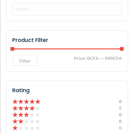
POPULAR THIS WEEK
No Posts Found!
Product Filter
EDITOR'S PICK
Price:
0CFA
—
999CFA
Filter
No Posts Found!
Rating
★
★
★
★
★
0
★
★
★
★
★
0
★
★
★
★
★
0
★
★
★
★
★
0
★
★
★
★
★
0