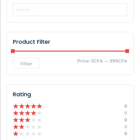
POPULAR THIS WEEK
No Posts Found!
Product Filter
EDITOR'S PICK
Price:
0CFA
—
999CFA
Filter
No Posts Found!
Rating
★
★
★
★
★
0
★
★
★
★
★
0
★
★
★
★
★
0
★
★
★
★
★
0
★
★
★
★
★
0