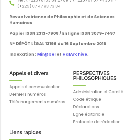
Tél : (+225) 01 53 69 27 89 / (+225) 07 57 74 35 11 /
(+225) 07 47 93 73 34
Revue Ivoirienne de Philosophie et de Sciences
Humaines
Papier ISSN 2313-7908 / En ligne ISSN 3079-7497
N° DÉPÔT LÉGAL 13196 du 16 Septembre 2016
Indexation :
Mir@bel
et
HalArchive
.
Appels et divers
PERSPECTIVES
PHILOSOPHIQUES
Appels à communication
Administration et Comité
Derniers numéros
Code éthique
Téléchargements numéros
Déclarations
Ligne éditoriale
Protocole de rédaction
Liens rapides