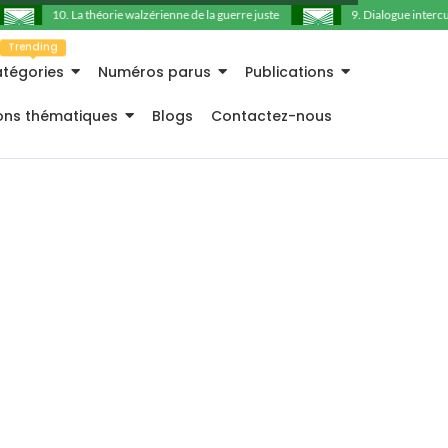
10. La théorie walzérienne de la guerre juste
9. Dialogue intercultu
Trending
tégories
Numéros parus
Publications
ions thématiques
Blogs
Contactez-nous