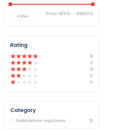
Price:
0CFA
—
999CFA
Filter
Rating
★
★
★
★
★
0
★
★
★
★
★
0
★
★
★
★
★
0
★
★
★
★
★
0
★
★
★
★
★
0
Category
Publications régulières
31