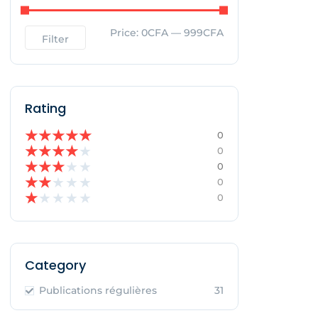
Price:
0CFA
—
999CFA
Filter
Rating
★
★
★
★
★
0
★
★
★
★
★
0
★
★
★
★
★
0
★
★
★
★
★
0
★
★
★
★
★
0
Category
Publications régulières
31