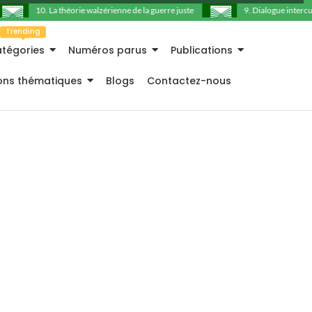
10. La théorie walzérienne de la guerre juste
9. Dialogue intercultu
Trending
tégories
Numéros parus
Publications
ions thématiques
Blogs
Contactez-nous