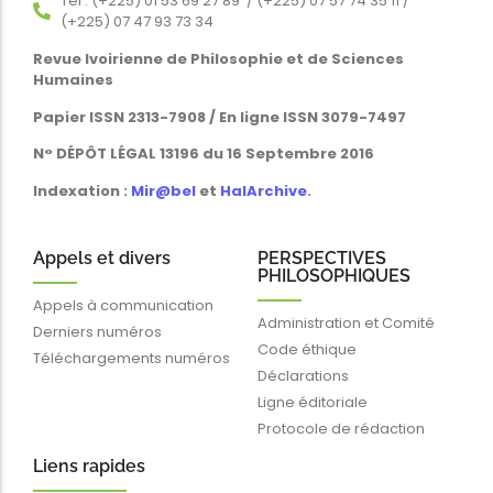
Tél : (+225) 01 53 69 27 89 / (+225) 07 57 74 35 11 /
(+225) 07 47 93 73 34
Revue Ivoirienne de Philosophie et de Sciences
Humaines
Papier ISSN 2313-7908 / En ligne ISSN 3079-7497
N° DÉPÔT LÉGAL 13196 du 16 Septembre 2016
Indexation :
Mir@bel
et
HalArchive
.
Appels et divers
PERSPECTIVES
PHILOSOPHIQUES
Appels à communication
Administration et Comité
Derniers numéros
Code éthique
Téléchargements numéros
Déclarations
Ligne éditoriale
Protocole de rédaction
Liens rapides