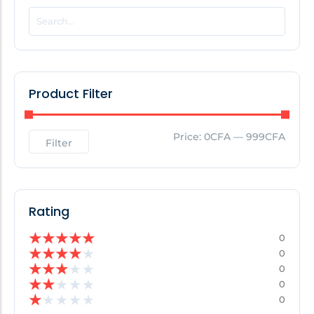
POPULAR THIS WEEK
No Posts Found!
Product Filter
EDITOR'S PICK
Price:
0CFA
—
999CFA
Filter
No Posts Found!
Rating
★
★
★
★
★
0
★
★
★
★
★
0
★
★
★
★
★
0
★
★
★
★
★
0
★
★
★
★
★
0