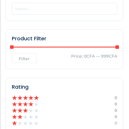
POPULAR THIS WEEK
No Posts Found!
Product Filter
EDITOR'S PICK
Price:
0CFA
—
999CFA
Filter
No Posts Found!
Rating
★
★
★
★
★
0
★
★
★
★
★
0
★
★
★
★
★
0
★
★
★
★
★
0
★
★
★
★
★
0