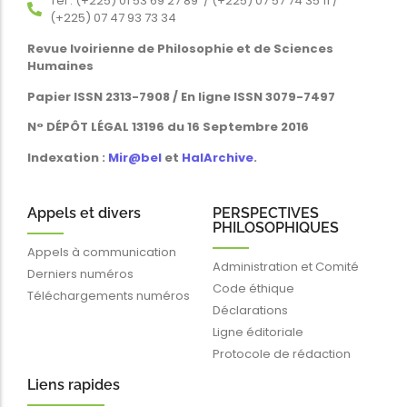
Tél : (+225) 01 53 69 27 89 / (+225) 07 57 74 35 11 /
(+225) 07 47 93 73 34
Revue Ivoirienne de Philosophie et de Sciences
Humaines
Papier ISSN 2313-7908 / En ligne ISSN 3079-7497
N° DÉPÔT LÉGAL 13196 du 16 Septembre 2016
Indexation :
Mir@bel
et
HalArchive
.
Appels et divers
PERSPECTIVES
PHILOSOPHIQUES
Appels à communication
Administration et Comité
Derniers numéros
Code éthique
Téléchargements numéros
Déclarations
Ligne éditoriale
Protocole de rédaction
Liens rapides