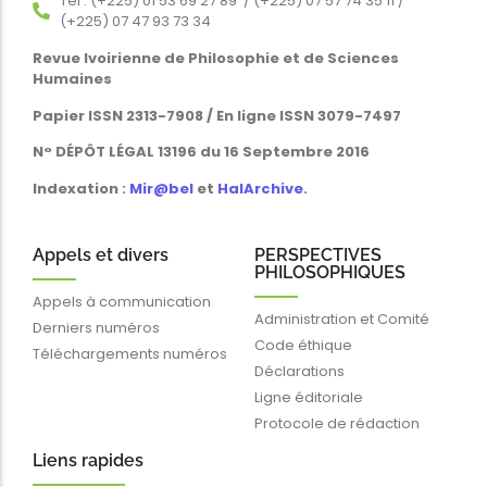
Tél : (+225) 01 53 69 27 89 / (+225) 07 57 74 35 11 /
(+225) 07 47 93 73 34
Revue Ivoirienne de Philosophie et de Sciences
Humaines
Papier ISSN 2313-7908 / En ligne ISSN 3079-7497
N° DÉPÔT LÉGAL 13196 du 16 Septembre 2016
Indexation :
Mir@bel
et
HalArchive
.
Appels et divers
PERSPECTIVES
PHILOSOPHIQUES
Appels à communication
Administration et Comité
Derniers numéros
Code éthique
Téléchargements numéros
Déclarations
Ligne éditoriale
Protocole de rédaction
Liens rapides