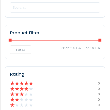
POPULAR THIS WEEK
No Posts Found!
Product Filter
EDITOR'S PICK
Price:
0CFA
—
999CFA
Filter
No Posts Found!
Rating
★
★
★
★
★
0
★
★
★
★
★
0
★
★
★
★
★
0
★
★
★
★
★
0
★
★
★
★
★
0