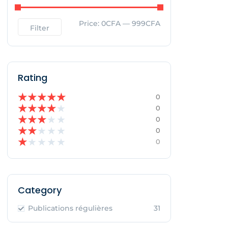
Price:
0CFA
—
999CFA
Filter
Rating
★
★
★
★
★
0
★
★
★
★
★
0
★
★
★
★
★
0
★
★
★
★
★
0
★
★
★
★
★
0
Category
Publications régulières
31