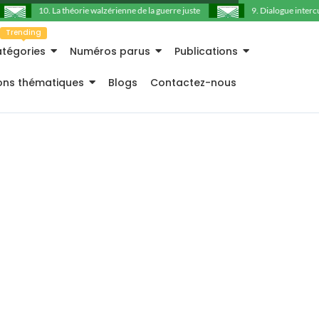
10. La théorie walzérienne de la guerre juste
9. Dialogue intercult
Trending
tégories
Numéros parus
Publications
ions thématiques
Blogs
Contactez-nous