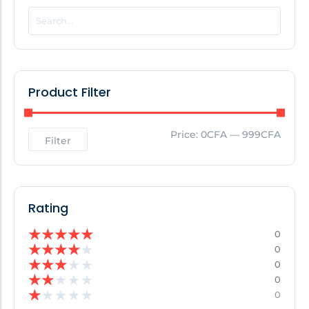
POPULAR THIS WEEK
No Posts Found!
Product Filter
EDITOR'S PICK
Price:
0CFA
—
999CFA
Filter
No Posts Found!
Rating
★
★
★
★
★
0
★
★
★
★
★
0
★
★
★
★
★
0
★
★
★
★
★
0
★
★
★
★
★
0