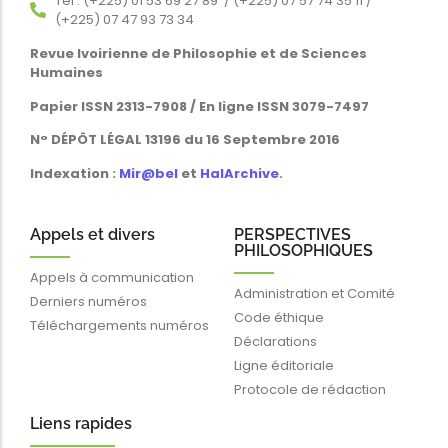
Tél : (+225) 01 53 69 27 89 / (+225) 07 57 74 35 11 /
(+225) 07 47 93 73 34
Revue Ivoirienne de Philosophie et de Sciences
Humaines
Papier ISSN 2313-7908 / En ligne ISSN 3079-7497
N° DÉPÔT LÉGAL 13196 du 16 Septembre 2016
Indexation :
Mir@bel
et
HalArchive
.
Appels et divers
PERSPECTIVES
PHILOSOPHIQUES
Appels à communication
Administration et Comité
Derniers numéros
Code éthique
Téléchargements numéros
Déclarations
Ligne éditoriale
Protocole de rédaction
Liens rapides