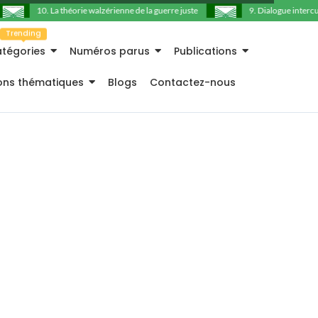
10. La théorie walzérienne de la guerre juste
9. Dialogue intercultu
Trending
tégories
Numéros parus
Publications
ions thématiques
Blogs
Contactez-nous