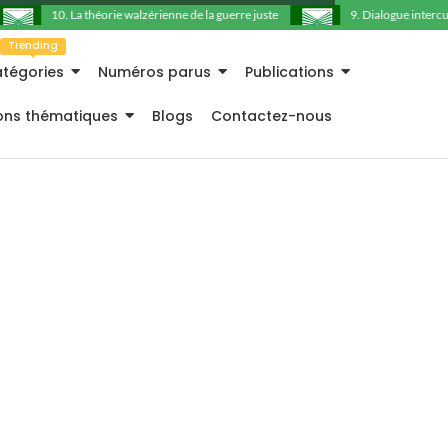
10. La théorie walzérienne de la guerre juste
9. Dialogue intercultu
Trending
tégories
Numéros parus
Publications
ions thématiques
Blogs
Contactez-nous