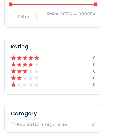
Price:
0CFA
—
999CFA
Filter
Rating
★
★
★
★
★
0
★
★
★
★
★
0
★
★
★
★
★
0
★
★
★
★
★
0
★
★
★
★
★
0
Category
Publications régulières
31