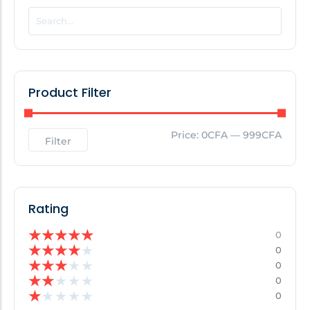
POPULAR THIS WEEK
No Posts Found!
Product Filter
EDITOR'S PICK
Price:
0CFA
—
999CFA
Filter
No Posts Found!
Rating
★
★
★
★
★
0
★
★
★
★
★
0
★
★
★
★
★
0
★
★
★
★
★
0
★
★
★
★
★
0