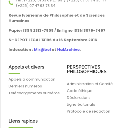
Tél : (+225) 01 53 69 27 89 / (+225) 07 57 74 35 11 /
(+225) 07 47 93 73 34
Revue Ivoirienne de Philosophie et de Sciences
Humaines
Papier ISSN 2313-7908 / En ligne ISSN 3079-7497
N° DÉPÔT LÉGAL 13196 du 16 Septembre 2016
Indexation :
Mir@bel
et
HalArchive
.
Appels et divers
PERSPECTIVES
PHILOSOPHIQUES
Appels à communication
Administration et Comité
Derniers numéros
Code éthique
Téléchargements numéros
Déclarations
Ligne éditoriale
Protocole de rédaction
Liens rapides