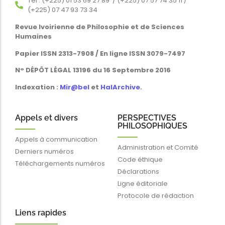
Tél : (+225) 01 53 69 27 89 / (+225) 07 57 74 35 11 /
(+225) 07 47 93 73 34
Revue Ivoirienne de Philosophie et de Sciences
Humaines
Papier ISSN 2313-7908 / En ligne ISSN 3079-7497
N° DÉPÔT LÉGAL 13196 du 16 Septembre 2016
Indexation :
Mir@bel
et
HalArchive
.
Appels et divers
PERSPECTIVES
PHILOSOPHIQUES
Appels à communication
Administration et Comité
Derniers numéros
Code éthique
Téléchargements numéros
Déclarations
Ligne éditoriale
Protocole de rédaction
Liens rapides