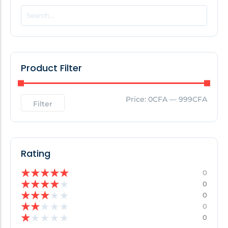
POPULAR THIS WEEK
No Posts Found!
Product Filter
EDITOR'S PICK
Price:
0CFA
—
999CFA
Filter
No Posts Found!
Rating
★
★
★
★
★
0
★
★
★
★
★
0
★
★
★
★
★
0
★
★
★
★
★
0
★
★
★
★
★
0