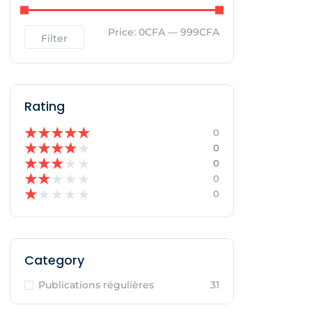
Price:
0CFA
—
999CFA
Filter
Rating
★
★
★
★
★
0
★
★
★
★
★
0
★
★
★
★
★
0
★
★
★
★
★
0
★
★
★
★
★
0
Category
Publications régulières
31