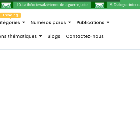
10. La théorie walzérienne de la guerre juste
9. Dialogue intercultu
Trending
tégories
Numéros parus
Publications
ions thématiques
Blogs
Contactez-nous