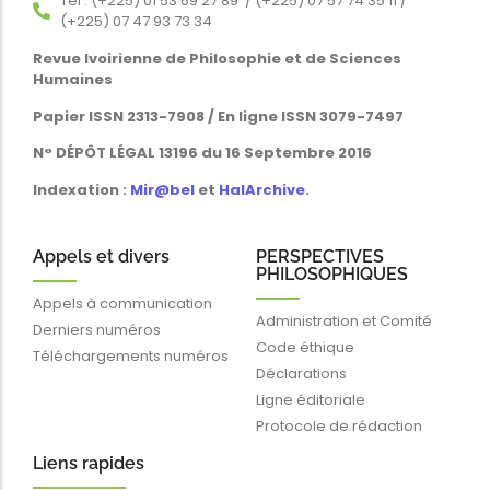
Tél : (+225) 01 53 69 27 89 / (+225) 07 57 74 35 11 /
(+225) 07 47 93 73 34
Revue Ivoirienne de Philosophie et de Sciences
Humaines
Papier ISSN 2313-7908 / En ligne ISSN 3079-7497
N° DÉPÔT LÉGAL 13196 du 16 Septembre 2016
Indexation :
Mir@bel
et
HalArchive
.
Appels et divers
PERSPECTIVES
PHILOSOPHIQUES
Appels à communication
Administration et Comité
Derniers numéros
Code éthique
Téléchargements numéros
Déclarations
Ligne éditoriale
Protocole de rédaction
Liens rapides