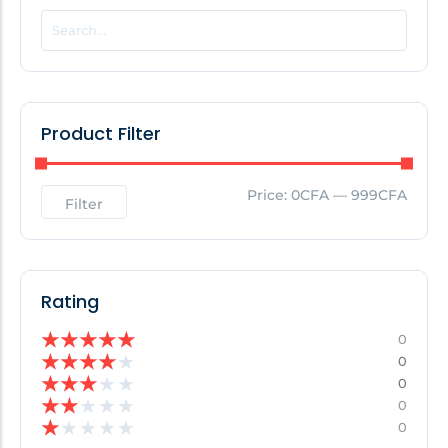
POPULAR THIS WEEK
No Posts Found!
Product Filter
EDITOR'S PICK
Price:
0CFA
—
999CFA
Filter
No Posts Found!
Rating
★
★
★
★
★
0
★
★
★
★
★
0
★
★
★
★
★
0
★
★
★
★
★
0
★
★
★
★
★
0