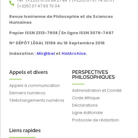
Tél : (+225) 01 53 69 27 89 / (+225) 07 57 74 35 11 /
(+225) 07 47 93 73 34
Revue Ivoirienne de Philosophie et de Sciences
Humaines
Papier ISSN 2313-7908 / En ligne ISSN 3079-7497
N° DÉPÔT LÉGAL 13196 du 16 Septembre 2016
Indexation :
Mir@bel
et
HalArchive
.
Appels et divers
PERSPECTIVES
PHILOSOPHIQUES
Appels à communication
Administration et Comité
Derniers numéros
Code éthique
Téléchargements numéros
Déclarations
Ligne éditoriale
Protocole de rédaction
Liens rapides