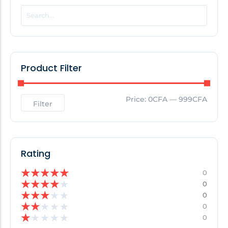
POPULAR THIS WEEK
No Posts Found!
Product Filter
EDITOR'S PICK
Price:
0CFA
—
999CFA
Filter
No Posts Found!
Rating
★
★
★
★
★
0
★
★
★
★
★
0
★
★
★
★
★
0
★
★
★
★
★
0
★
★
★
★
★
0