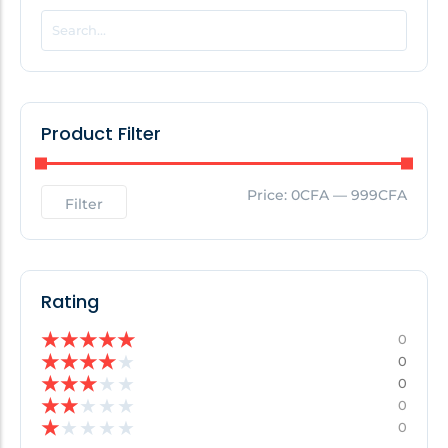
POPULAR THIS WEEK
No Posts Found!
Product Filter
EDITOR'S PICK
Price:
0CFA
—
999CFA
Filter
No Posts Found!
Rating
★
★
★
★
★
0
★
★
★
★
★
0
★
★
★
★
★
0
★
★
★
★
★
0
★
★
★
★
★
0