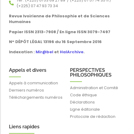
Tél : (+225) 01 53 69 27 89 / (+225) 07 57 74 35 11 /
(+225) 07 47 93 73 34
Revue Ivoirienne de Philosophie et de Sciences
Humaines
Papier ISSN 2313-7908 / En ligne ISSN 3079-7497
N° DÉPÔT LÉGAL 13196 du 16 Septembre 2016
Indexation :
Mir@bel
et
HalArchive
.
Appels et divers
PERSPECTIVES
PHILOSOPHIQUES
Appels à communication
Administration et Comité
Derniers numéros
Code éthique
Téléchargements numéros
Déclarations
Ligne éditoriale
Protocole de rédaction
Liens rapides