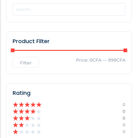
POPULAR THIS WEEK
No Posts Found!
Product Filter
EDITOR'S PICK
Price:
0CFA
—
999CFA
Filter
No Posts Found!
Rating
★
★
★
★
★
0
★
★
★
★
★
0
★
★
★
★
★
0
★
★
★
★
★
0
★
★
★
★
★
0