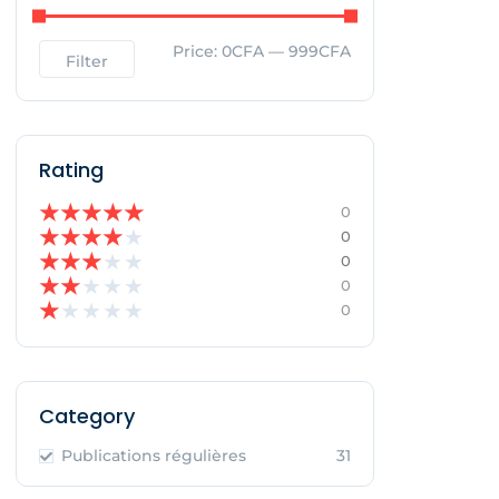
Price:
0CFA
—
999CFA
Filter
Rating
★
★
★
★
★
0
★
★
★
★
★
0
★
★
★
★
★
0
★
★
★
★
★
0
★
★
★
★
★
0
Category
Publications régulières
31