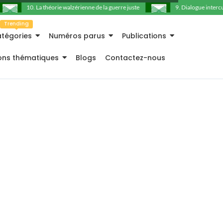
10. La théorie walzérienne de la guerre juste
9. Dialogue intercultu
Trending
tégories
Numéros parus
Publications
ions thématiques
Blogs
Contactez-nous