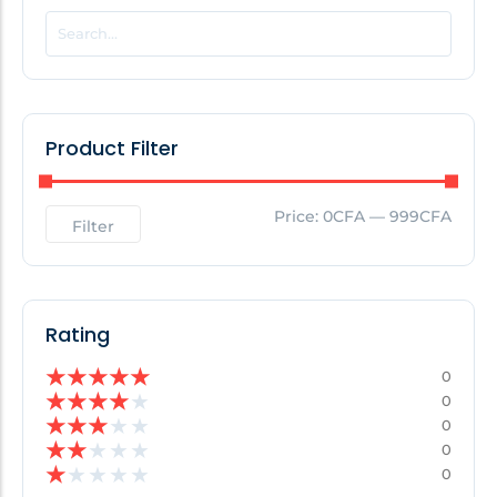
POPULAR THIS WEEK
No Posts Found!
Product Filter
EDITOR'S PICK
Price:
0CFA
—
999CFA
Filter
No Posts Found!
Rating
★
★
★
★
★
0
★
★
★
★
★
0
★
★
★
★
★
0
★
★
★
★
★
0
★
★
★
★
★
0