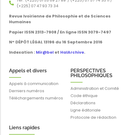
Tél : (+225) 01 53 69 27 89 / (+225) 07 57 74 35 11 /
(+225) 07 47 93 73 34
Revue Ivoirienne de Philosophie et de Sciences
Humaines
Papier ISSN 2313-7908 / En ligne ISSN 3079-7497
N° DÉPÔT LÉGAL 13196 du 16 Septembre 2016
Indexation :
Mir@bel
et
HalArchive
.
Appels et divers
PERSPECTIVES
PHILOSOPHIQUES
Appels à communication
Administration et Comité
Derniers numéros
Code éthique
Téléchargements numéros
Déclarations
Ligne éditoriale
Protocole de rédaction
Liens rapides