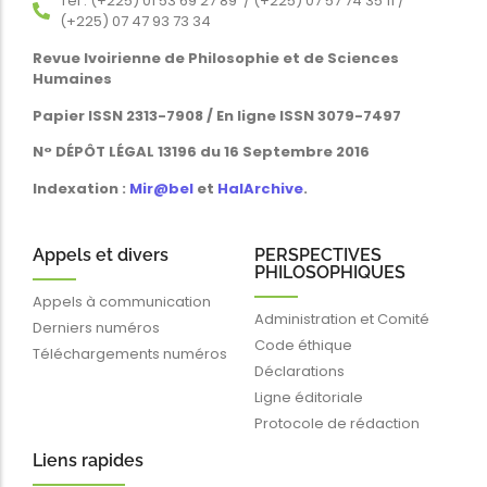
Tél : (+225) 01 53 69 27 89 / (+225) 07 57 74 35 11 /
(+225) 07 47 93 73 34
Revue Ivoirienne de Philosophie et de Sciences
Humaines
Papier ISSN 2313-7908 / En ligne ISSN 3079-7497
N° DÉPÔT LÉGAL 13196 du 16 Septembre 2016
Indexation :
Mir@bel
et
HalArchive
.
Appels et divers
PERSPECTIVES
PHILOSOPHIQUES
Appels à communication
Administration et Comité
Derniers numéros
Code éthique
Téléchargements numéros
Déclarations
Ligne éditoriale
Protocole de rédaction
Liens rapides