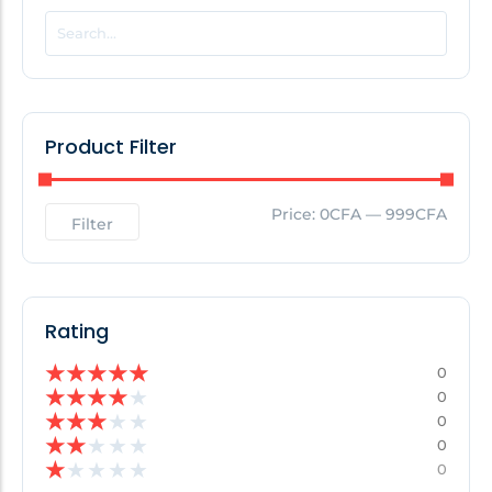
POPULAR THIS WEEK
No Posts Found!
Product Filter
EDITOR'S PICK
Price:
0CFA
—
999CFA
Filter
No Posts Found!
Rating
★
★
★
★
★
0
★
★
★
★
★
0
★
★
★
★
★
0
★
★
★
★
★
0
★
★
★
★
★
0