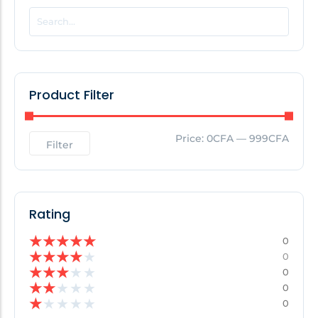
POPULAR THIS WEEK
No Posts Found!
Product Filter
EDITOR'S PICK
Price:
0CFA
—
999CFA
Filter
No Posts Found!
Rating
★
★
★
★
★
0
★
★
★
★
★
0
★
★
★
★
★
0
★
★
★
★
★
0
★
★
★
★
★
0