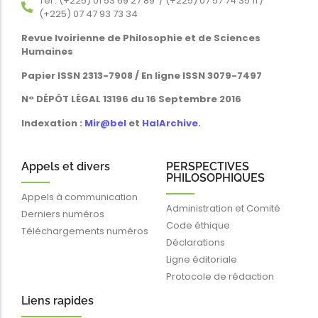
Tél : (+225) 01 53 69 27 89 / (+225) 07 57 74 35 11 /
(+225) 07 47 93 73 34
Revue Ivoirienne de Philosophie et de Sciences
Humaines
Papier ISSN 2313-7908 / En ligne ISSN 3079-7497
N° DÉPÔT LÉGAL 13196 du 16 Septembre 2016
Indexation :
Mir@bel
et
HalArchive
.
Appels et divers
PERSPECTIVES
PHILOSOPHIQUES
Appels à communication
Administration et Comité
Derniers numéros
Code éthique
Téléchargements numéros
Déclarations
Ligne éditoriale
Protocole de rédaction
Liens rapides