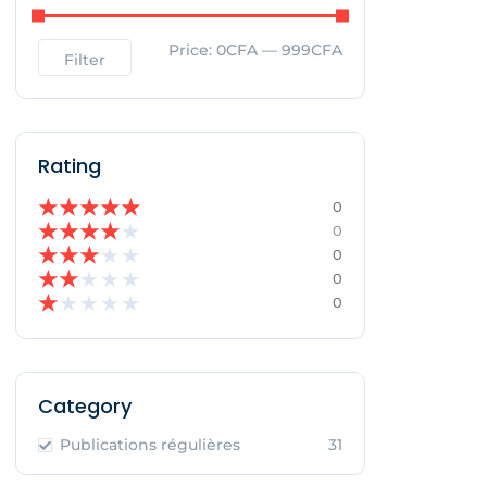
Price:
0CFA
—
999CFA
Filter
Rating
★
★
★
★
★
0
★
★
★
★
★
0
★
★
★
★
★
0
★
★
★
★
★
0
★
★
★
★
★
0
Category
Publications régulières
31