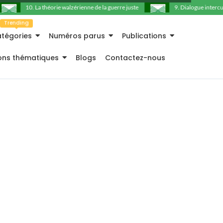
10. La théorie walzérienne de la guerre juste
9. Dialogue intercultu
Trending
tégories
Numéros parus
Publications
ions thématiques
Blogs
Contactez-nous