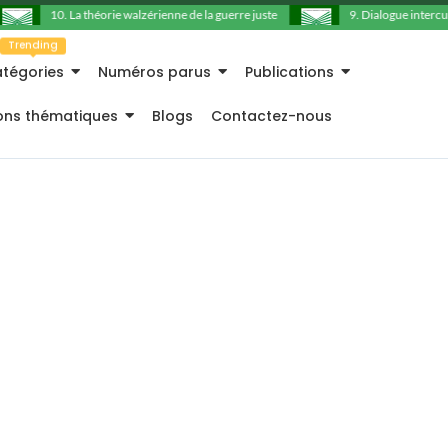
10. La théorie walzérienne de la guerre juste
9. Dialogue intercultu
Trending
tégories
Numéros parus
Publications
ions thématiques
Blogs
Contactez-nous