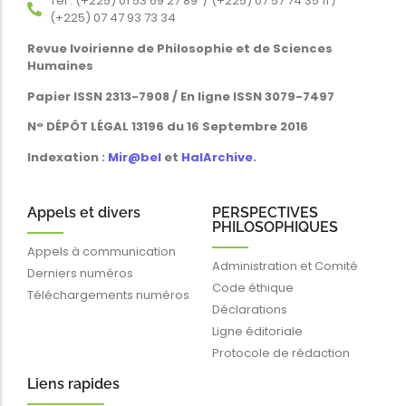
Tél : (+225) 01 53 69 27 89 / (+225) 07 57 74 35 11 /
(+225) 07 47 93 73 34
Revue Ivoirienne de Philosophie et de Sciences
Humaines
Papier ISSN 2313-7908 / En ligne ISSN 3079-7497
N° DÉPÔT LÉGAL 13196 du 16 Septembre 2016
Indexation :
Mir@bel
et
HalArchive
.
Appels et divers
PERSPECTIVES
PHILOSOPHIQUES
Appels à communication
Administration et Comité
Derniers numéros
Code éthique
Téléchargements numéros
Déclarations
Ligne éditoriale
Protocole de rédaction
Liens rapides