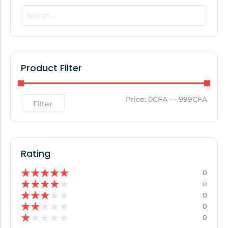
POPULAR THIS WEEK
No Posts Found!
Product Filter
EDITOR'S PICK
Price:
0CFA
—
999CFA
Filter
No Posts Found!
Rating
★
★
★
★
★
0
★
★
★
★
★
0
★
★
★
★
★
0
★
★
★
★
★
0
★
★
★
★
★
0