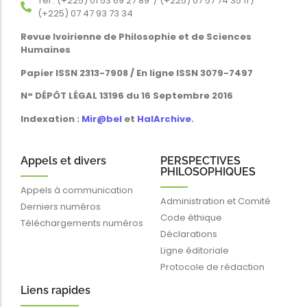
Tél : (+225) 01 53 69 27 89 / (+225) 07 57 74 35 11 /
(+225) 07 47 93 73 34
Revue Ivoirienne de Philosophie et de Sciences
Humaines
Papier ISSN 2313-7908 / En ligne ISSN 3079-7497
N° DÉPÔT LÉGAL 13196 du 16 Septembre 2016
Indexation :
Mir@bel
et
HalArchive
.
Appels et divers
PERSPECTIVES
PHILOSOPHIQUES
Appels à communication
Administration et Comité
Derniers numéros
Code éthique
Téléchargements numéros
Déclarations
Ligne éditoriale
Protocole de rédaction
Liens rapides