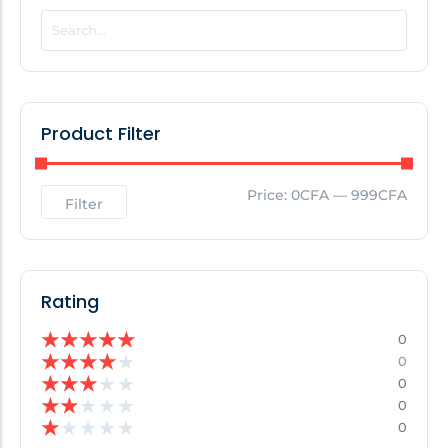
POPULAR THIS WEEK
No Posts Found!
Product Filter
EDITOR'S PICK
Price:
0CFA
—
999CFA
Filter
No Posts Found!
Rating
★
★
★
★
★
0
★
★
★
★
★
0
★
★
★
★
★
0
★
★
★
★
★
0
★
★
★
★
★
0