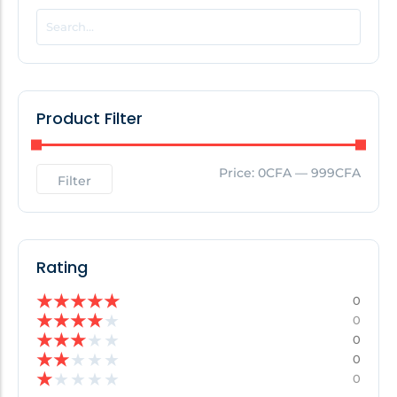
POPULAR THIS WEEK
No Posts Found!
Product Filter
EDITOR'S PICK
Price:
0CFA
—
999CFA
Filter
No Posts Found!
Rating
★
★
★
★
★
0
★
★
★
★
★
0
★
★
★
★
★
0
★
★
★
★
★
0
★
★
★
★
★
0