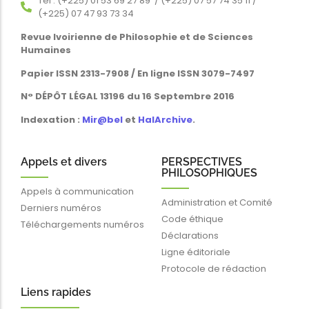
Tél : (+225) 01 53 69 27 89 / (+225) 07 57 74 35 11 /
(+225) 07 47 93 73 34
Revue Ivoirienne de Philosophie et de Sciences
Humaines
Papier ISSN 2313-7908 / En ligne ISSN 3079-7497
N° DÉPÔT LÉGAL 13196 du 16 Septembre 2016
Indexation :
Mir@bel
et
HalArchive
.
Appels et divers
PERSPECTIVES
PHILOSOPHIQUES
Appels à communication
Administration et Comité
Derniers numéros
Code éthique
Téléchargements numéros
Déclarations
Ligne éditoriale
Protocole de rédaction
Liens rapides