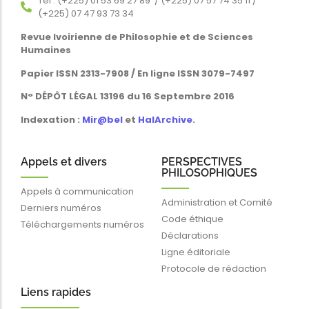
Tél : (+225) 01 53 69 27 89 / (+225) 07 57 74 35 11 /
(+225) 07 47 93 73 34
Revue Ivoirienne de Philosophie et de Sciences
Humaines
Papier ISSN 2313-7908 / En ligne ISSN 3079-7497
N° DÉPÔT LÉGAL 13196 du 16 Septembre 2016
Indexation :
Mir@bel
et
HalArchive
.
Appels et divers
PERSPECTIVES
PHILOSOPHIQUES
Appels à communication
Administration et Comité
Derniers numéros
Code éthique
Téléchargements numéros
Déclarations
Ligne éditoriale
Protocole de rédaction
Liens rapides