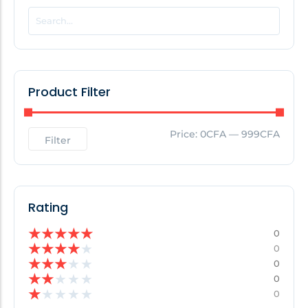
POPULAR THIS WEEK
No Posts Found!
Product Filter
EDITOR'S PICK
Price:
0CFA
—
999CFA
Filter
No Posts Found!
Rating
★
★
★
★
★
0
★
★
★
★
★
0
★
★
★
★
★
0
★
★
★
★
★
0
★
★
★
★
★
0