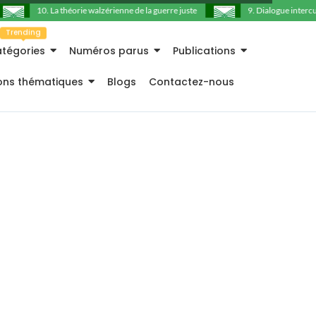
10. La théorie walzérienne de la guerre juste
9. Dialogue intercultu
Trending
tégories
Numéros parus
Publications
ions thématiques
Blogs
Contactez-nous