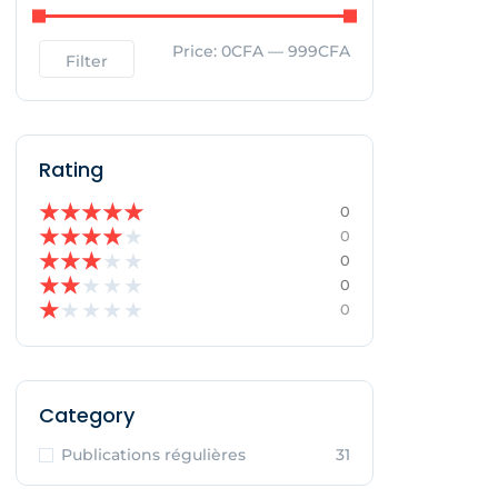
Price:
0CFA
—
999CFA
Filter
Rating
★
★
★
★
★
0
★
★
★
★
★
0
★
★
★
★
★
0
★
★
★
★
★
0
★
★
★
★
★
0
Category
Publications régulières
31