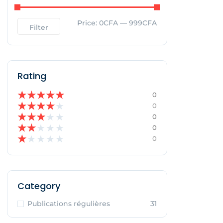
Price:
0CFA
—
999CFA
Filter
Rating
★
★
★
★
★
0
★
★
★
★
★
0
★
★
★
★
★
0
★
★
★
★
★
0
★
★
★
★
★
0
Category
Publications régulières
31