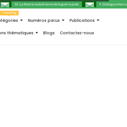
10. La théorie walzérienne de la guerre juste
9. Dialogue intercultu
Trending
tégories
Numéros parus
Publications
ions thématiques
Blogs
Contactez-nous