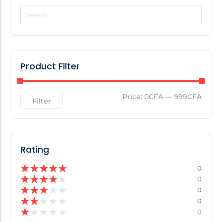
POPULAR THIS WEEK
No Posts Found!
Product Filter
EDITOR'S PICK
Price:
0CFA
—
999CFA
Filter
No Posts Found!
Rating
★
★
★
★
★
0
★
★
★
★
★
0
★
★
★
★
★
0
★
★
★
★
★
0
★
★
★
★
★
0