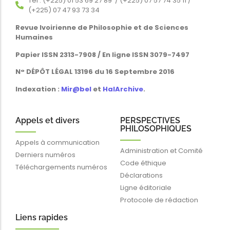
Tél : (+225) 01 53 69 27 89 / (+225) 07 57 74 35 11 /
(+225) 07 47 93 73 34
Revue Ivoirienne de Philosophie et de Sciences
Humaines
Papier ISSN 2313-7908 / En ligne ISSN 3079-7497
N° DÉPÔT LÉGAL 13196 du 16 Septembre 2016
Indexation :
Mir@bel
et
HalArchive
.
Appels et divers
PERSPECTIVES
PHILOSOPHIQUES
Appels à communication
Administration et Comité
Derniers numéros
Code éthique
Téléchargements numéros
Déclarations
Ligne éditoriale
Protocole de rédaction
Liens rapides