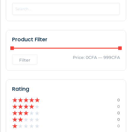
POPULAR THIS WEEK
No Posts Found!
Product Filter
EDITOR'S PICK
Price:
0CFA
—
999CFA
Filter
No Posts Found!
Rating
★
★
★
★
★
0
★
★
★
★
★
0
★
★
★
★
★
0
★
★
★
★
★
0
★
★
★
★
★
0