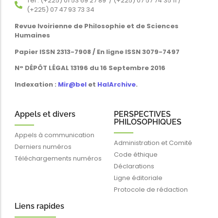
Tél : (+225) 01 53 69 27 89 / (+225) 07 57 74 35 11 /
(+225) 07 47 93 73 34
Revue Ivoirienne de Philosophie et de Sciences
Humaines
Papier ISSN 2313-7908 / En ligne ISSN 3079-7497
N° DÉPÔT LÉGAL 13196 du 16 Septembre 2016
Indexation :
Mir@bel
et
HalArchive
.
Appels et divers
PERSPECTIVES
PHILOSOPHIQUES
Appels à communication
Administration et Comité
Derniers numéros
Code éthique
Téléchargements numéros
Déclarations
Ligne éditoriale
Protocole de rédaction
Liens rapides