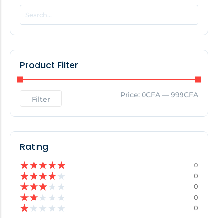
POPULAR THIS WEEK
No Posts Found!
Product Filter
EDITOR'S PICK
Price:
0CFA
—
999CFA
Filter
No Posts Found!
Rating
★
★
★
★
★
0
★
★
★
★
★
0
★
★
★
★
★
0
★
★
★
★
★
0
★
★
★
★
★
0