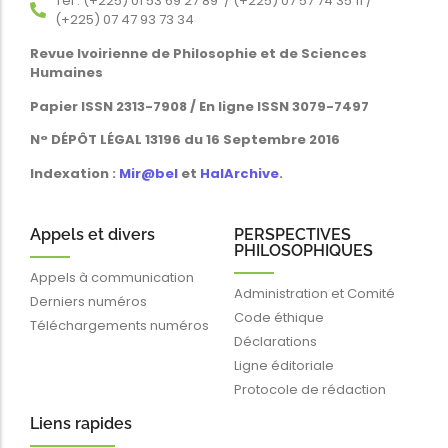
Tél : (+225) 01 53 69 27 89 / (+225) 07 57 74 35 11 /
(+225) 07 47 93 73 34
Revue Ivoirienne de Philosophie et de Sciences
Humaines
Papier ISSN 2313-7908 / En ligne ISSN 3079-7497
N° DÉPÔT LÉGAL 13196 du 16 Septembre 2016
Indexation :
Mir@bel
et
HalArchive
.
Appels et divers
PERSPECTIVES
PHILOSOPHIQUES
Appels à communication
Administration et Comité
Derniers numéros
Code éthique
Téléchargements numéros
Déclarations
Ligne éditoriale
Protocole de rédaction
Liens rapides