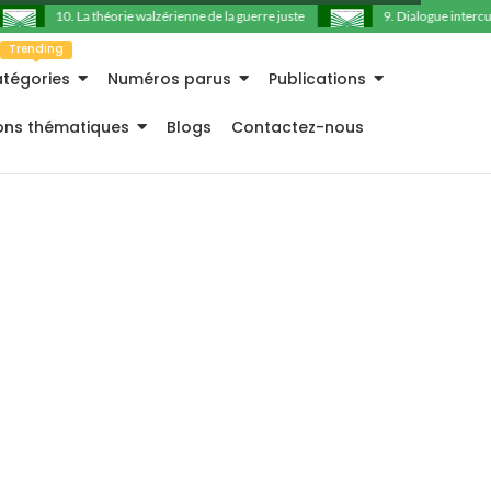
10. La théorie walzérienne de la guerre juste
9. Dialogue intercultu
Trending
tégories
Numéros parus
Publications
ions thématiques
Blogs
Contactez-nous