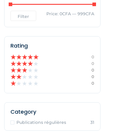
Price:
0CFA
—
999CFA
Filter
Rating
★
★
★
★
★
0
★
★
★
★
★
0
★
★
★
★
★
0
★
★
★
★
★
0
★
★
★
★
★
0
Category
Publications régulières
31