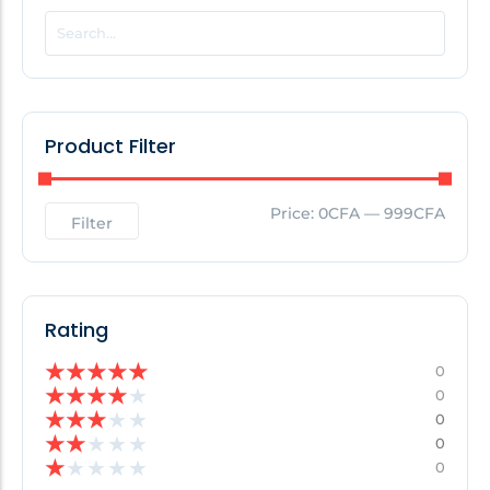
POPULAR THIS WEEK
No Posts Found!
Product Filter
EDITOR'S PICK
Price:
0CFA
—
999CFA
Filter
No Posts Found!
Rating
★
★
★
★
★
0
★
★
★
★
★
0
★
★
★
★
★
0
★
★
★
★
★
0
★
★
★
★
★
0