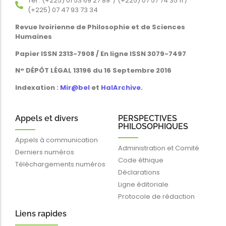
Tél : (+225) 01 53 69 27 89 / (+225) 07 57 74 35 11 /
(+225) 07 47 93 73 34
Revue Ivoirienne de Philosophie et de Sciences
Humaines
Papier ISSN 2313-7908 / En ligne ISSN 3079-7497
N° DÉPÔT LÉGAL 13196 du 16 Septembre 2016
Indexation :
Mir@bel
et
HalArchive
.
Appels et divers
PERSPECTIVES
PHILOSOPHIQUES
Appels à communication
Administration et Comité
Derniers numéros
Code éthique
Téléchargements numéros
Déclarations
Ligne éditoriale
Protocole de rédaction
Liens rapides