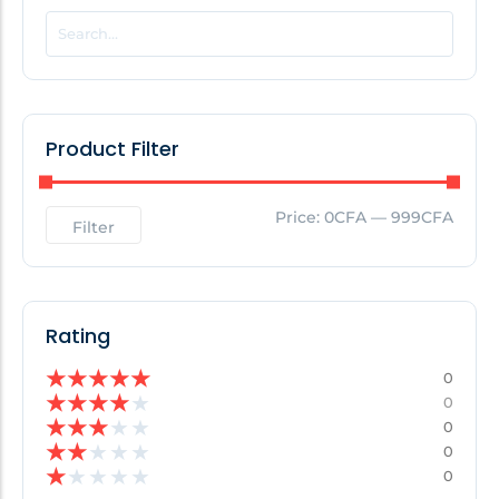
POPULAR THIS WEEK
No Posts Found!
Product Filter
EDITOR'S PICK
Price:
0CFA
—
999CFA
Filter
No Posts Found!
Rating
★
★
★
★
★
0
★
★
★
★
★
0
★
★
★
★
★
0
★
★
★
★
★
0
★
★
★
★
★
0