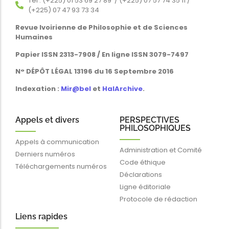
Tél : (+225) 01 53 69 27 89 / (+225) 07 57 74 35 11 /
(+225) 07 47 93 73 34
Revue Ivoirienne de Philosophie et de Sciences
Humaines
Papier ISSN 2313-7908 / En ligne ISSN 3079-7497
N° DÉPÔT LÉGAL 13196 du 16 Septembre 2016
Indexation :
Mir@bel
et
HalArchive
.
Appels et divers
PERSPECTIVES
PHILOSOPHIQUES
Appels à communication
Administration et Comité
Derniers numéros
Code éthique
Téléchargements numéros
Déclarations
Ligne éditoriale
Protocole de rédaction
Liens rapides