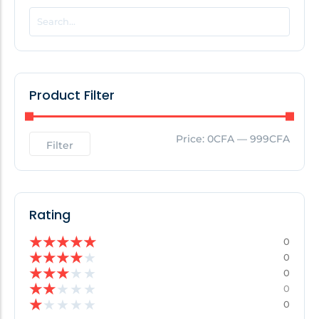
POPULAR THIS WEEK
No Posts Found!
Product Filter
EDITOR'S PICK
Price:
0CFA
—
999CFA
Filter
No Posts Found!
Rating
★
★
★
★
★
0
★
★
★
★
★
0
★
★
★
★
★
0
★
★
★
★
★
0
★
★
★
★
★
0