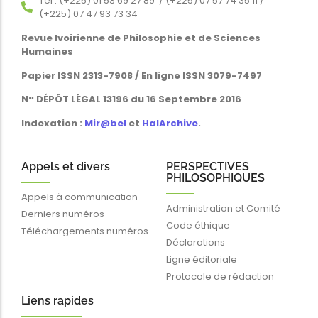
Tél : (+225) 01 53 69 27 89 / (+225) 07 57 74 35 11 /
(+225) 07 47 93 73 34
Revue Ivoirienne de Philosophie et de Sciences
Humaines
Papier ISSN 2313-7908 / En ligne ISSN 3079-7497
N° DÉPÔT LÉGAL 13196 du 16 Septembre 2016
Indexation :
Mir@bel
et
HalArchive
.
Appels et divers
PERSPECTIVES
PHILOSOPHIQUES
Appels à communication
Administration et Comité
Derniers numéros
Code éthique
Téléchargements numéros
Déclarations
Ligne éditoriale
Protocole de rédaction
Liens rapides