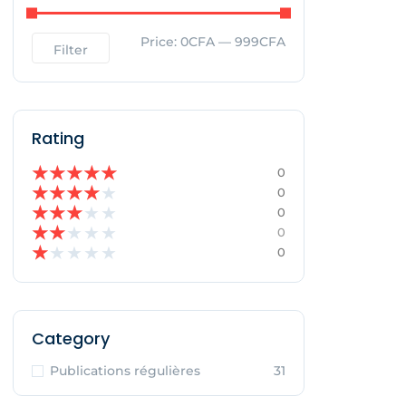
Price:
0CFA
—
999CFA
Filter
Rating
★
★
★
★
★
0
★
★
★
★
★
0
★
★
★
★
★
0
★
★
★
★
★
0
★
★
★
★
★
0
Category
Publications régulières
31