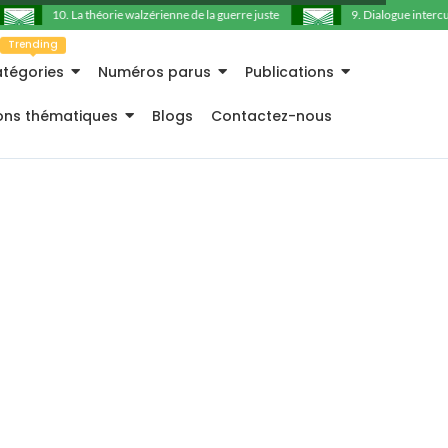
10. La théorie walzérienne de la guerre juste
9. Dialogue intercultu
Trending
tégories
Numéros parus
Publications
ions thématiques
Blogs
Contactez-nous