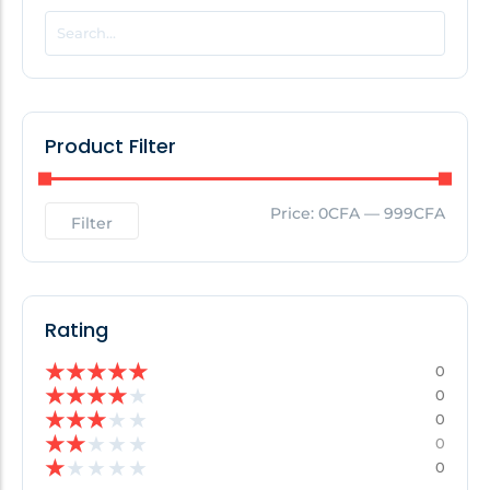
POPULAR THIS WEEK
No Posts Found!
Product Filter
EDITOR'S PICK
Price:
0CFA
—
999CFA
Filter
No Posts Found!
Rating
★
★
★
★
★
0
★
★
★
★
★
0
★
★
★
★
★
0
★
★
★
★
★
0
★
★
★
★
★
0