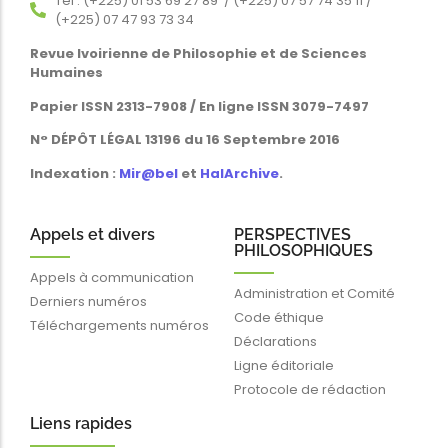
Tél : (+225) 01 53 69 27 89 / (+225) 07 57 74 35 11 /
(+225) 07 47 93 73 34
Revue Ivoirienne de Philosophie et de Sciences
Humaines
Papier ISSN 2313-7908 / En ligne ISSN 3079-7497
N° DÉPÔT LÉGAL 13196 du 16 Septembre 2016
Indexation :
Mir@bel
et
HalArchive
.
Appels et divers
PERSPECTIVES
PHILOSOPHIQUES
Appels à communication
Administration et Comité
Derniers numéros
Code éthique
Téléchargements numéros
Déclarations
Ligne éditoriale
Protocole de rédaction
Liens rapides