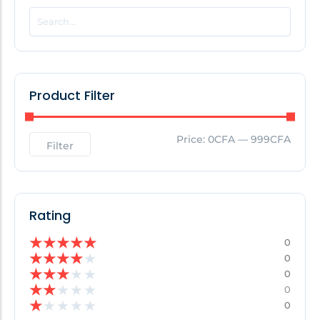
POPULAR THIS WEEK
No Posts Found!
Product Filter
EDITOR'S PICK
Price:
0CFA
—
999CFA
Filter
No Posts Found!
Rating
★
★
★
★
★
0
★
★
★
★
★
0
★
★
★
★
★
0
★
★
★
★
★
0
★
★
★
★
★
0