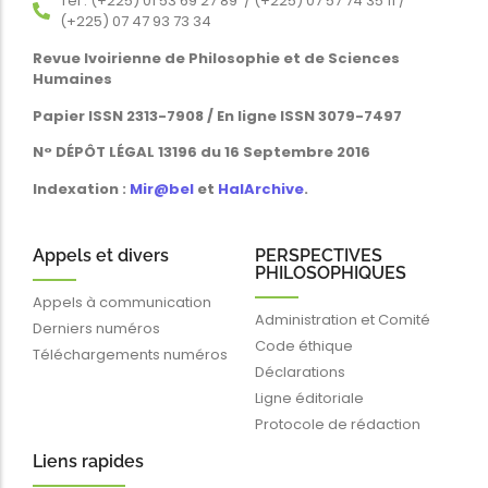
Tél : (+225) 01 53 69 27 89 / (+225) 07 57 74 35 11 /
(+225) 07 47 93 73 34
Revue Ivoirienne de Philosophie et de Sciences
Humaines
Papier ISSN 2313-7908 / En ligne ISSN 3079-7497
N° DÉPÔT LÉGAL 13196 du 16 Septembre 2016
Indexation :
Mir@bel
et
HalArchive
.
Appels et divers
PERSPECTIVES
PHILOSOPHIQUES
Appels à communication
Administration et Comité
Derniers numéros
Code éthique
Téléchargements numéros
Déclarations
Ligne éditoriale
Protocole de rédaction
Liens rapides