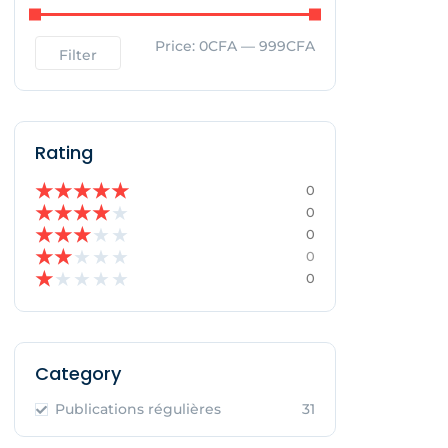
Price:
0CFA
—
999CFA
Filter
Rating
★
★
★
★
★
0
★
★
★
★
★
0
★
★
★
★
★
0
★
★
★
★
★
0
★
★
★
★
★
0
Category
Publications régulières
31