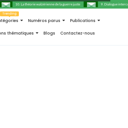
10. La théorie walzérienne de la guerre juste
9. Dialogue intercultu
Trending
tégories
Numéros parus
Publications
ions thématiques
Blogs
Contactez-nous