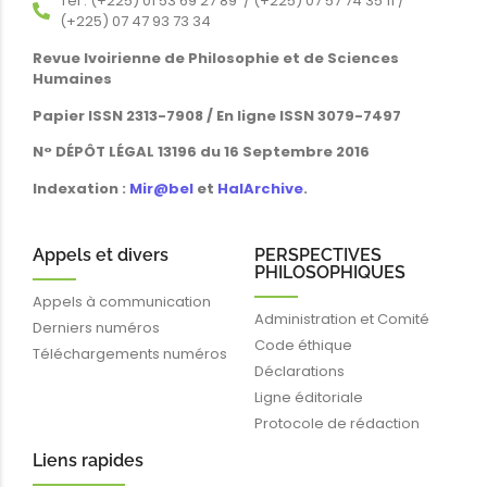
Tél : (+225) 01 53 69 27 89 / (+225) 07 57 74 35 11 /
(+225) 07 47 93 73 34
Revue Ivoirienne de Philosophie et de Sciences
Humaines
Papier ISSN 2313-7908 / En ligne ISSN 3079-7497
N° DÉPÔT LÉGAL 13196 du 16 Septembre 2016
Indexation :
Mir@bel
et
HalArchive
.
Appels et divers
PERSPECTIVES
PHILOSOPHIQUES
Appels à communication
Administration et Comité
Derniers numéros
Code éthique
Téléchargements numéros
Déclarations
Ligne éditoriale
Protocole de rédaction
Liens rapides