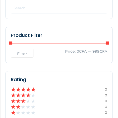
EDITOR'S PICK
No Posts Found!
Product Filter
Price:
0CFA
—
999CFA
Filter
Rating
★
★
★
★
★
0
★
★
★
★
★
0
★
★
★
★
★
0
★
★
★
★
★
0
★
★
★
★
★
0