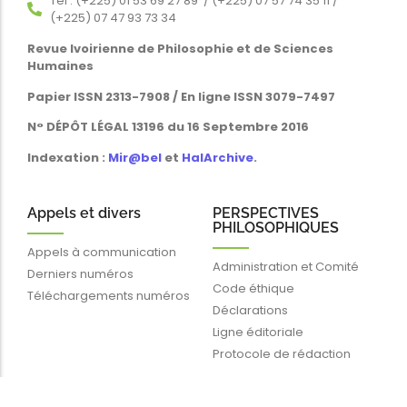
Tél : (+225) 01 53 69 27 89 / (+225) 07 57 74 35 11 /
(+225) 07 47 93 73 34
Revue Ivoirienne de Philosophie et de Sciences
Humaines
Papier ISSN 2313-7908 / En ligne ISSN 3079-7497
N° DÉPÔT LÉGAL 13196 du 16 Septembre 2016
Indexation :
Mir@bel
et
HalArchive
.
Appels et divers
PERSPECTIVES
PHILOSOPHIQUES
Appels à communication
Administration et Comité
Derniers numéros
Code éthique
Téléchargements numéros
Déclarations
Ligne éditoriale
Protocole de rédaction
Liens rapides