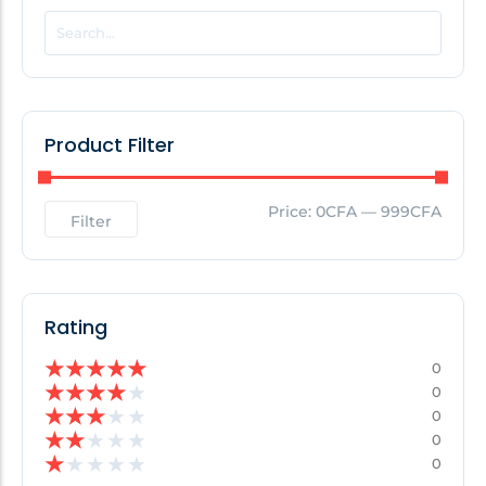
POPULAR THIS WEEK
No Posts Found!
Product Filter
EDITOR'S PICK
Price:
0CFA
—
999CFA
Filter
No Posts Found!
Rating
★
★
★
★
★
0
★
★
★
★
★
0
★
★
★
★
★
0
★
★
★
★
★
0
★
★
★
★
★
0