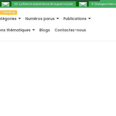
10. La théorie walzérienne de la guerre juste
9. Dialogue intercult
Trending
tégories
Numéros parus
Publications
ions thématiques
Blogs
Contactez-nous