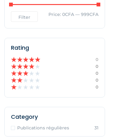
Price:
0CFA
—
999CFA
Filter
Rating
★
★
★
★
★
0
★
★
★
★
★
0
★
★
★
★
★
0
★
★
★
★
★
0
★
★
★
★
★
0
Category
Publications régulières
31