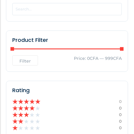
POPULAR THIS WEEK
No Posts Found!
Product Filter
EDITOR'S PICK
Price:
0CFA
—
999CFA
Filter
No Posts Found!
Rating
★
★
★
★
★
0
★
★
★
★
★
0
★
★
★
★
★
0
★
★
★
★
★
0
★
★
★
★
★
0