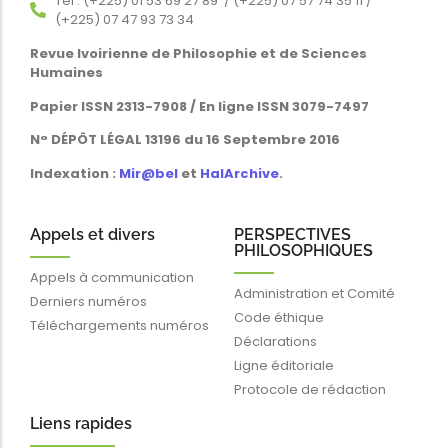
Tél : (+225) 01 53 69 27 89 / (+225) 07 57 74 35 11 /
(+225) 07 47 93 73 34
Revue Ivoirienne de Philosophie et de Sciences
Humaines
Papier ISSN 2313-7908 / En ligne ISSN 3079-7497
N° DÉPÔT LÉGAL 13196 du 16 Septembre 2016
Indexation :
Mir@bel
et
HalArchive
.
Appels et divers
PERSPECTIVES
PHILOSOPHIQUES
Appels à communication
Administration et Comité
Derniers numéros
Code éthique
Téléchargements numéros
Déclarations
Ligne éditoriale
Protocole de rédaction
Liens rapides