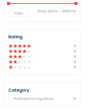
Price:
0CFA
—
999CFA
Filter
Rating
★
★
★
★
★
0
★
★
★
★
★
0
★
★
★
★
★
0
★
★
★
★
★
0
★
★
★
★
★
0
Category
Publications régulières
31