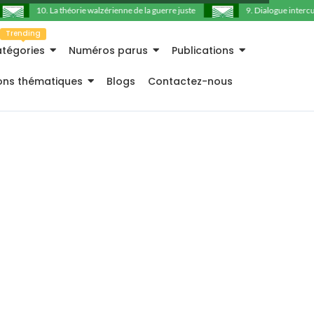
10. La théorie walzérienne de la guerre juste
9. Dialogue intercultu
Trending
tégories
Numéros parus
Publications
ions thématiques
Blogs
Contactez-nous