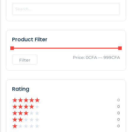
POPULAR THIS WEEK
No Posts Found!
Product Filter
EDITOR'S PICK
Price:
0CFA
—
999CFA
Filter
No Posts Found!
Rating
★
★
★
★
★
0
★
★
★
★
★
0
★
★
★
★
★
0
★
★
★
★
★
0
★
★
★
★
★
0