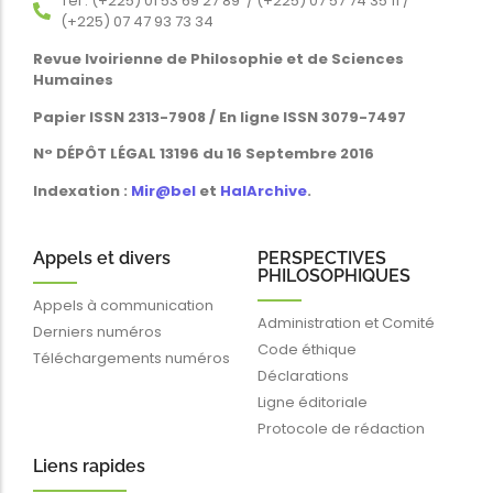
Tél : (+225) 01 53 69 27 89 / (+225) 07 57 74 35 11 /
(+225) 07 47 93 73 34
Revue Ivoirienne de Philosophie et de Sciences
Humaines
Papier ISSN 2313-7908 / En ligne ISSN 3079-7497
N° DÉPÔT LÉGAL 13196 du 16 Septembre 2016
Indexation :
Mir@bel
et
HalArchive
.
Appels et divers
PERSPECTIVES
PHILOSOPHIQUES
Appels à communication
Administration et Comité
Derniers numéros
Code éthique
Téléchargements numéros
Déclarations
Ligne éditoriale
Protocole de rédaction
Liens rapides